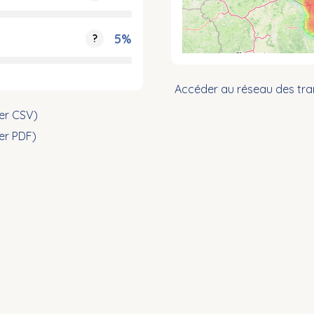
5%
?
Accéder au réseau des tra
ier CSV)
ier PDF)