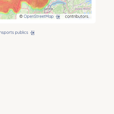
©
OpenStreetMap
contributors.
nsports publics