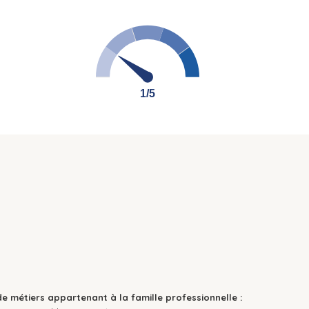
1/5
1/5
de métiers appartenant à la famille professionnelle :