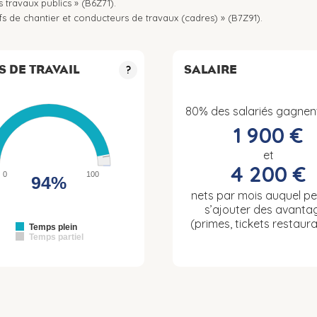
 travaux publics » (B6Z71).
fs de chantier et conducteurs de travaux (cadres) » (B7Z91).
S DE TRAVAIL
SALAIRE
?
80% des salariés gagnen
1 900 €
et
4 200 €
0
100
94%
nets par mois auquel p
s’ajouter des avanta
(primes, tickets restaura
Temps plein
Temps partiel