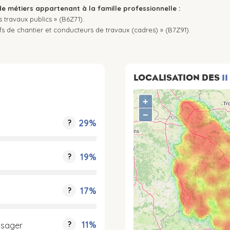
de métiers appartenant à la famille professionnelle :
 travaux publics » (B6Z71).
fs de chantier et conducteurs de travaux (cadres) » (B7Z91).
LOCALISATION DES
11
+
−
29%
?
19%
?
17%
?
11%
?
ysager