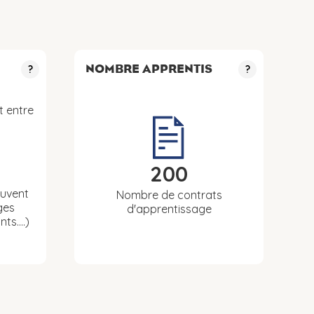
NOMBRE APPRENTIS
?
?
t entre
200
euvent
Nombre de contrats
ges
d'apprentissage
nts….)