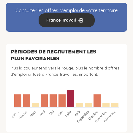
Consulter les offres d’emploi de votre territoire
France Travail
PÉRIODES DE RECRUTEMENT LES
PLUS FAVORABLES
Plus la couleur tend vers le rouge, plus le nombre d’offres
d’emploi diffusé à France Travail est important.
Jan…
Avril
Juillet
Octobre
Mars
Juin
Septembre
Décembre
Février
Mai
Août
Novembre