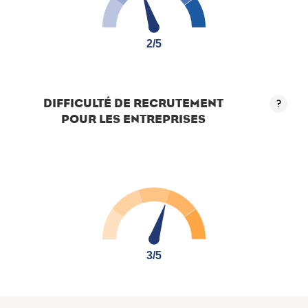
2/5
2/5
DIFFICULTÉ DE RECRUTEMENT
?
POUR LES ENTREPRISES
3/5
3/5