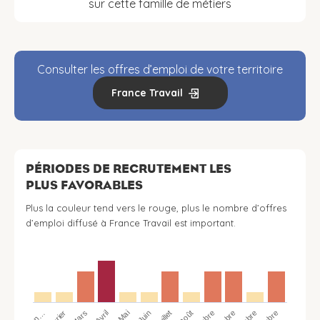
sur cette famille de métiers
Consulter les offres d’emploi de votre territoire
France Travail
PÉRIODES DE RECRUTEMENT LES
PLUS FAVORABLES
Plus la couleur tend vers le rouge, plus le nombre d’offres
d’emploi diffusé à France Travail est important.
Jan…
Avril
Juillet
Mars
Juin
Mai
Août