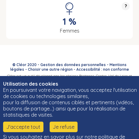
?
1 %
Femmes
© Cléor 2020 -
Gestion des données personnelles
-
Mentions
légales
-
Choisir une autre région
-
Accessibilité : non conforme
Cléor est un outil développé par les régions Bretagne, Centre-Val de Loire et
Bourgogne-Franche-Comté et leurs Carif-Oref associés.
Utilisation des cookies
En poursuivant votre navigation, vous acceptez l'utilisation
de cookies ou technologies similaires,
pour la diffusion de contenus ciblés et pertinents (vidéos,
boutons de partage…) ainsi que pour la réalisation de
statistiques de visites.
J'accepte tout
Je refuse
Si vous souhaitez en savoir plus sur notre politique de