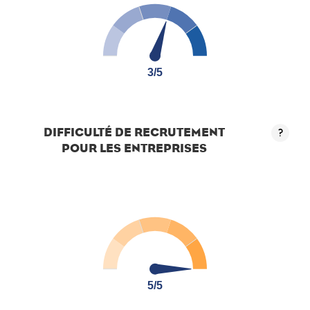
3/5
3/5
DIFFICULTÉ DE RECRUTEMENT
?
POUR LES ENTREPRISES
5/5
5/5