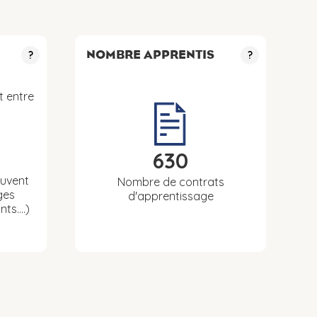
NOMBRE APPRENTIS
?
?
t entre
630
euvent
Nombre de contrats
ges
d'apprentissage
nts….)