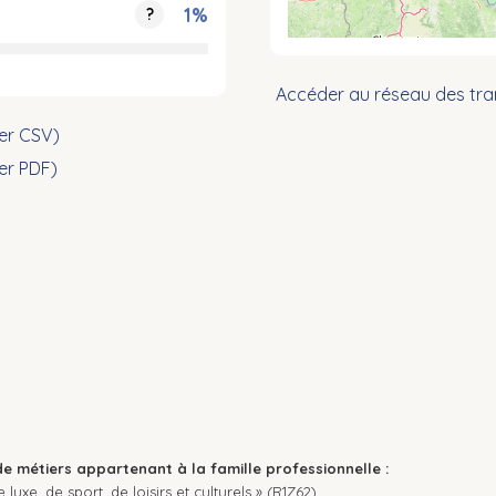
1%
?
Accéder au réseau des tra
ier CSV)
ier PDF)
de métiers appartenant à la famille professionnelle :
uxe, de sport, de loisirs et culturels » (R1Z62).