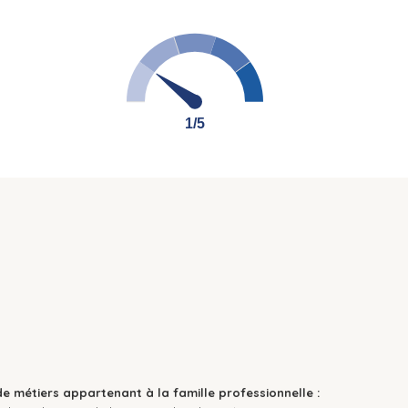
1/5
1/5
de métiers appartenant à la famille professionnelle :