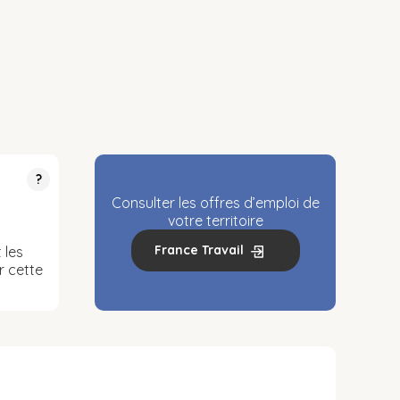
?
Consulter les offres d’emploi de
votre territoire
France Travail
 les
r cette