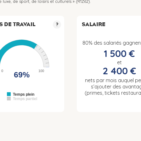
uxe, de sport, de loisirs et culturels » (R1Z62).
S DE TRAVAIL
SALAIRE
?
80% des salariés gagnen
1 500 €
et
2 400 €
0
100
69%
nets par mois auquel p
s’ajouter des avanta
(primes, tickets restaura
Temps plein
Temps partiel